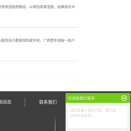
经常用湿拖把擦拭，以增加表面湿度。如果层压木
多庭院设计都使用防腐木材。广西塑木地板一些户
欢迎给我们留言
闻动态
联系我们
请在此输入留言内容，我们会
尽快与您联系。