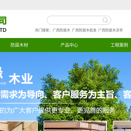
热门搜索：
广西防腐木
广西防腐木批发
广西防腐木凉亭
防腐木材
产品中心
工程案例
防腐木材
工程案例
炭化木材
欧松板
进口芬兰木
南方松
桑拿板
外墙板