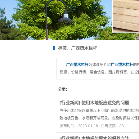
标签：广西塑木栏杆
广西塑木栏杆
为你详细介绍
广西塑木栏杆
的
资讯、价格行情、展会信息、图片资料等，在全
分类：
[
行业新闻
]
使用木地板应避免的问题
应使用木地板以避免以下问题1.雨水浸泡的木
致地板变色、水渍和开裂现象。应及时擦拭以保
发布时间：2023-01-18 点击次数：88
[
行业新闻
]
木地板防腐木的保养方法