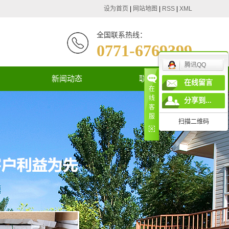
设为首页
|
网站地图
|
RSS
|
XML
全国联系热线：
0771-6769399
腾讯QQ
新闻动态
联系我们
在线留言
在
线
公司新闻
分享到...
客
服
行业新闻
扫描二维码
技术知识