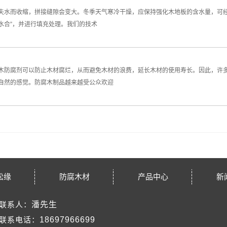
失水而收缩，拼接缝隙会变大。冬季天气寒冷干燥，应保持强化木地板的含水量，可
“水合”，并进行填充处理。我们的技术
木防腐剂可以防止木材腐烂，从而避免木材的浪费，延长木材的使用寿长。因此，许
自然的感觉。防腐木制品越来越受公众欢迎
松缘
防腐木材
产品中心
新
联系人：
潘先生
联系电话：
18697966699