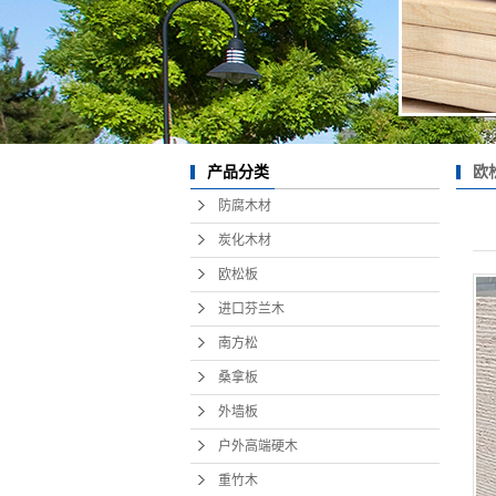
欧
产品分类
防腐木材
炭化木材
欧松板
进口芬兰木
南方松
桑拿板
外墙板
户外高端硬木
重竹木