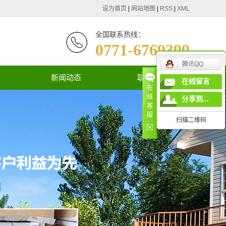
设为首页
|
网站地图
|
RSS
|
XML
全国联系热线：
0771-6769399
腾讯QQ
新闻动态
联系我们
在线留言
在
线
公司新闻
分享到...
客
服
行业新闻
扫描二维码
技术知识