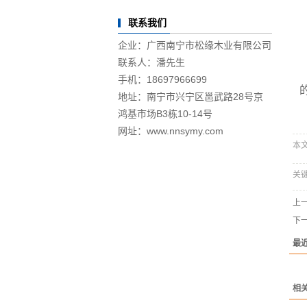
联系我们
企业：广西南宁市松缘木业有限公司
联系人：潘先生
手机：18697966699
地址：南宁市兴宁区邕武路28号京
鸿基市场B3栋10-14号
网址：www.nnsymy.com
本文网
关
上
下
最
相