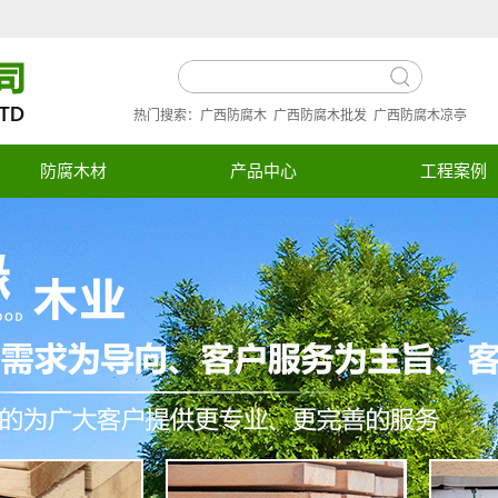
热门搜索：
广西防腐木
广西防腐木批发
广西防腐木凉亭
防腐木材
产品中心
工程案例
防腐木材
工程案例
炭化木材
欧松板
进口芬兰木
南方松
桑拿板
外墙板