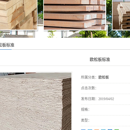
户外高端硬木
重竹木
户外木油
木屋沥青瓦
松板标准
欧松板标准
所属分类：
欧松板
点击次数：
发布日期：
2019/04/02
规格：
类型：