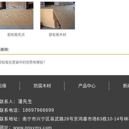
欧松板优点
欧松板木材
关新闻：
欧松板在家装中的优势有哪些？
松缘
防腐木材
产品中心
新
联系人：
潘先生
联系电话：
18697966699
联系地址：南宁市兴宁区邕武路28号京鸿基市场B3栋10-14号
网址：www.nnsymy.com