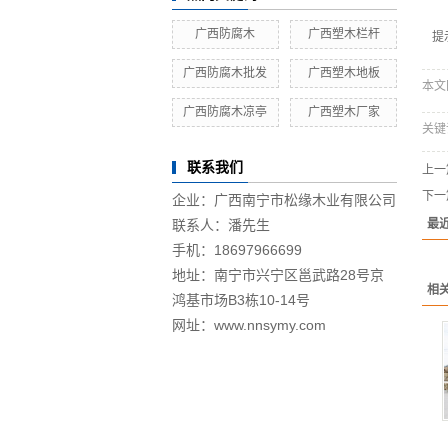
广西防腐木
广西塑木栏杆
提
广西防腐木批发
广西塑木地板
本文网
广西防腐木凉亭
广西塑木厂家
关键
联系我们
上一
下一
企业：广西南宁市松缘木业有限公司
联系人：潘先生
最
手机：18697966699
地址：南宁市兴宁区邕武路28号京
相
鸿基市场B3栋10-14号
网址：www.nnsymy.com