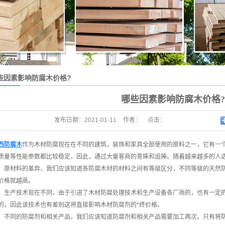
户外高端硬木
重竹木
户外木油
木屋沥青瓦
些因素影响防腐木价格?
哪些因素影响防腐木价格?
发布日期：
2021-01-11
作者：
点击：
西防腐木
作为木材防腐现在在不同的建筑，装饰和家具全部使用的原料之一，它有一
质量等性能参数都比较稳定，因此，通过大量客商的青睐和追捧。随着越来越多的人
，原材料的差异，我们应该知道各防腐木材的材料之间有等级区分，不同等级的天然
价格就越高。
，生产技术现在不同，由于引进了木材防腐处理技术和生产设备各厂商的，也有一定
的，因此该技术也有差别这将直接影响木材防腐剂的*终价格。
，不同的防腐剂和相关产品，我们应该知道防腐剂和相关产品需要加工两次。只有将