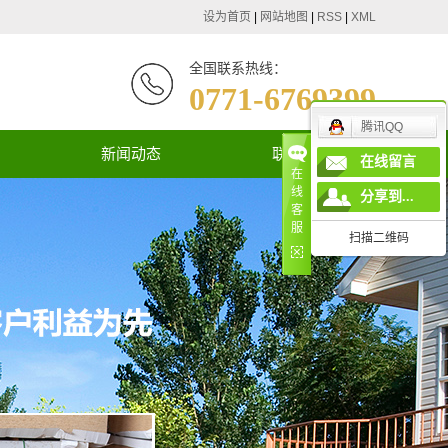
设为首页
|
网站地图
|
RSS
|
XML
全国联系热线：
0771-6769399
腾讯QQ
新闻动态
联系我们
在线留言
在
线
公司新闻
分享到...
客
服
行业新闻
扫描二维码
技术知识