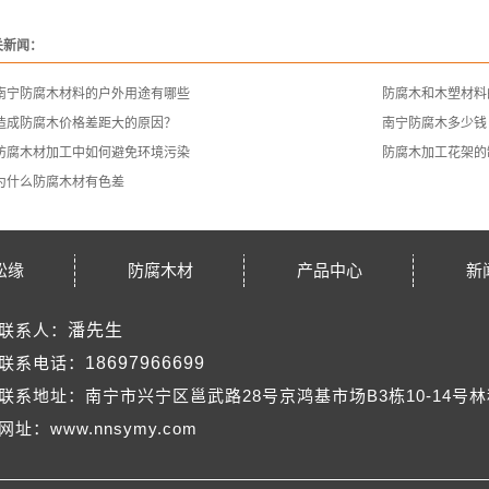
关新闻：
南宁防腐木材料的户外用途有哪些
防腐木和木塑材料
造成防腐木价格差距大的原因？
南宁防腐木多少钱
防腐木材加工中如何避免环境污染
防腐木加工花架的
为什么防腐木材有色差
松缘
防腐木材
产品中心
新
联系人：
潘先生
联系电话：
18697966699
联系地址：南宁市兴宁区邕武路28号京鸿基市场B3栋10-14号
网址：www.nnsymy.com