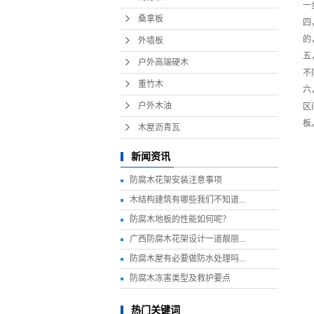
一
桑拿板
四
的
外墙板
五
户外高端硬木
不
重竹木
六
户外木油
区
板
木屋沥青瓦
新闻资讯
防腐木花架安装注意事项
木结构建筑有哪些我们不知道...
防腐木地板的性能如何呢？
广西防腐木花架设计一道靓丽...
防腐木屋有必要做防水处理吗...
防腐木冻害类型及救护要点
热门关键词