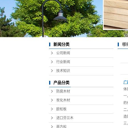
哪
新闻分类
公司新闻
行业新闻
技术知识
广
产品分类
体
防腐木材
一
炭化木材
的
欧松板
二
造
进口芬兰木
三
南方松