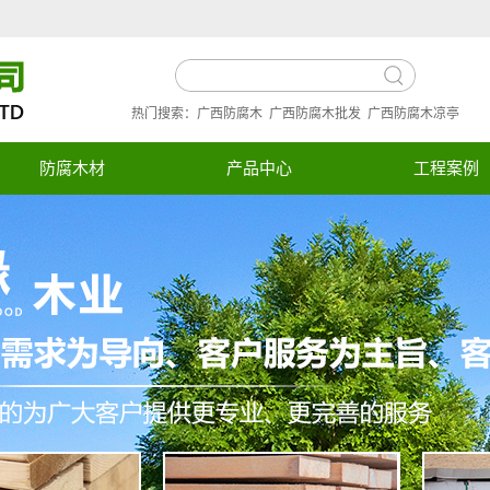
热门搜索：
广西防腐木
广西防腐木批发
广西防腐木凉亭
防腐木材
产品中心
工程案例
防腐木材
工程案例
炭化木材
欧松板
进口芬兰木
南方松
桑拿板
外墙板